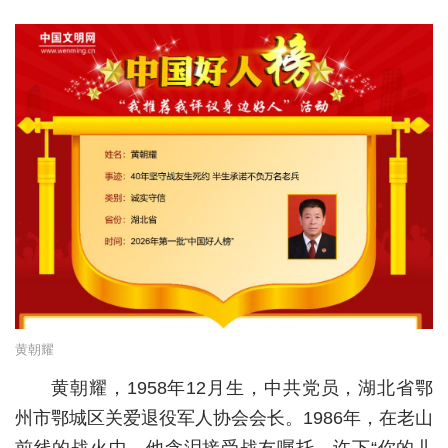
经济
城建
科教
健康
悠游
相亲
汽车
房产
黄朝耀
消费
黄朝耀，1958年12月生，中共党员，湖北省鄂
创意
州市鄂城区关爱退役军人协会会长。1986年，在老山
文化
前线的战火中，他含泪接受战友嘱托，许下“你的儿