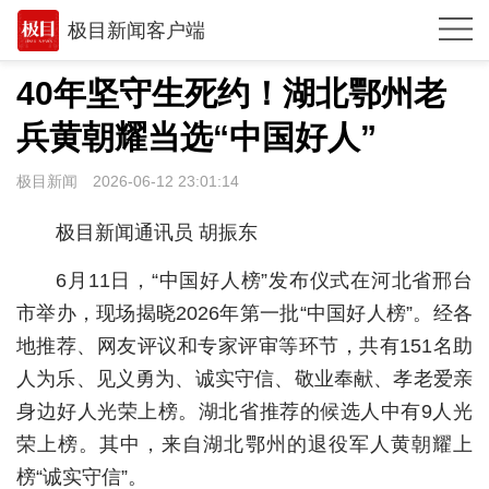
极目新闻客户端
推荐
40年坚守生死约！湖北鄂州老
体育
兵黄朝耀当选“中国好人”
观点
极目新闻
2026-06-12 23:01:14
时政
极目新闻通讯员 胡振东
湖北
6月11日，“中国好人榜”发布仪式在河北省邢台
武汉
市举办，现场揭晓2026年第一批“中国好人榜”。经各
地推荐、网友评议和专家评审等环节，共有151名助
世相
人为乐、见义勇为、诚实守信、敬业奉献、孝老爱亲
环球
身边好人光荣上榜。湖北省推荐的候选人中有9人光
专题
荣上榜。其中，来自湖北鄂州的退役军人黄朝耀上
榜“诚实守信”。
极客圈