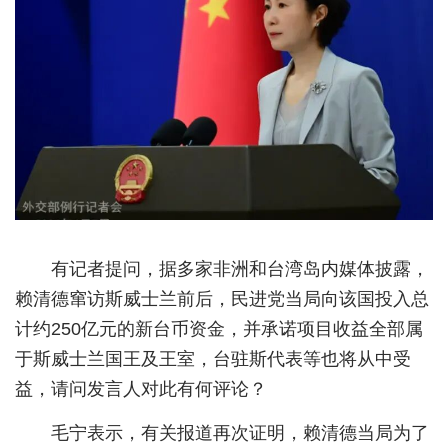
城建
科教
健康
悠游
相亲
汽车
有记者提问，据多家非洲和台湾岛内媒体披露，
房产
赖清德窜访斯威士兰前后，民进党当局向该国投入总
消费
计约250亿元的新台币资金，并承诺项目收益全部属
于斯威士兰国王及王室，台驻斯代表等也将从中受
创意
益，请问发言人对此有何评论？
文化
毛宁表示，有关报道再次证明，赖清德当局为了
体育