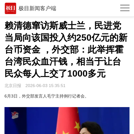
极目新闻客户端
推荐
赖清德窜访斯威士兰，民进党
观点
当局向该国投入约250亿元的新
时政
台币资金 ，外交部：此举挥霍
湖北
台湾民众血汗钱，相当于让台
民众每人上交了1000多元
武汉
世相
北京日报
2026-06-03 15:35:51
环球
6月3日，外交部发言人毛宁主持例行记者会。
专题
极客圈
经济