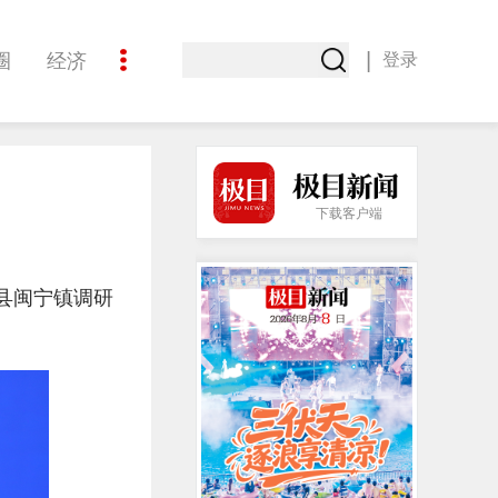
|
圈
经济
登录
文化
下载客户端
县闽宁镇调研