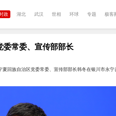
时政
湖北
武汉
世相
环球
专题
极客
健康
悠游
相亲
汽车
房产
消费
创意
党委常委、宣传部部长
影像
帅作文
International
职教院
酒道
，宁夏回族自治区党委常委、宣传部部长韩冬在银川市永宁