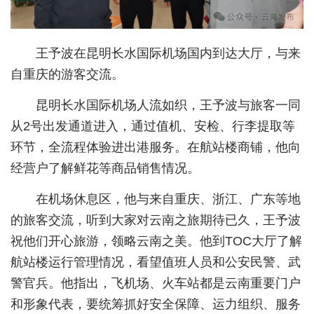
城建
王予波在昆明长水国际机场国内到达大厅，与来
科教
自重庆的游客交流。
健康
昆明长水国际机场人流如织，王予波与旅客一同
悠游
从2号出发通道进入，通过值机、安检、行李提取等
相亲
环节，全流程体验进出港服务。在航站楼商铺，他向
经营户了解鲜花等商品销售情况。
汽车
房产
在机场休息区，他与来自重庆、浙江、广东等地
的旅客交流，听到大家对云南之旅期待已久，王予波
消费
祝他们开心旅游，领略云南之美。他到TOC大厅了解
创意
航站楼运行管理情况，看望值班人员和公安民警、武
警官兵。他指出，飞机场、火车站都是云南重要门户
文化
和形象代表，要统筹抓好安全保障、运力组织、服务
体育