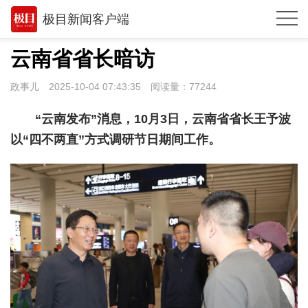
极目新闻客户端
推荐
云南省省长暗访
观点
政事儿
2025-10-04 07:43:35
阅读量：
77244
时政
“云南发布”消息，10月3日，云南省省长王予波
湖北
以“四不两直”方式调研节日期间工作。
武汉
世相
环球
专题
极客圈
经济