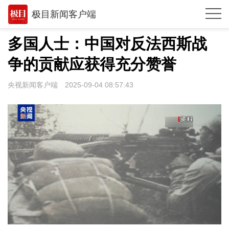
极目新闻客户端
推荐
多国人士：中国对反法西斯战
观点
争的贡献应获得充分赞誉
时政
央视新闻客户端
2025-09-04 08:57:43
湖北
武汉
世相
环球
专题
极客圈
经济