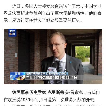
近日，多国人士接受总台采访时表示，中国为世
城建
界反法西斯战争胜利作出了巨大贡献和牺牲。他们表
科教
示，应该让更多世人了解这段重要的历史。
健康
悠游
相亲
汽车
房产
消费
创意
德国军事历史学家 克里斯蒂安·吕布克：
当我们
文化
在欧洲说1939年9月1日是第二次世界大战的开端
体育