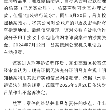
金周转需求，通过微信结识了自称某公司贷款经理
的杨某（已另案处理）。杨某声称可为其办理贷
城建
款，但需“包装银行流水”。同年5月30日，吕某按
科教
照杨某指示，将其公司对公账户的U盾及密码邮寄
健康
至指定地址。后经侦查发现，该对公账户被电信诈
骗分子用于接收十余起电信网络诈骗案件的涉案资
悠游
金。2024年7月12日，吕某接到公安机关电话后，
相亲
主动投案。
汽车
该案进入刑事诉讼程序后，襄阳高新区检察院
房产
经审查认为，现有证据无法充分证明吕某主观上明
知杨某利用其账户实施信息网络犯罪。依据《刑事
消费
诉讼法》相关规定，该院于2025年3月26日依法对
创意
吕某作出不起诉决定。
文化
然而，案件的终结并非吕某责任的终点。作出
体育