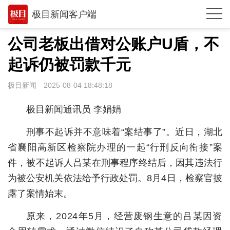
极目新闻客户端
推荐
公司老板出借对公账户U盾，不
观点
起诉仍被罚款千元
时政
极目新闻
2025-08-04 18:48:18
湖北
极目新闻通讯员 李娟娟
武汉
刑事不起诉并不意味着“案结事了”。近日，湖北
世相
省襄阳高新区检察院办理的一起“行刑反向衔接”案
件，被不起诉人吕某在刑事程序终结后，因其违法行
环球
为被公安机关依法给予行政处罚。8月4日，检察官披
专题
露了案情始末。
极客圈
原来，2024年5月，经营废钢生意的吕某因资
经济