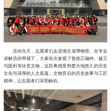
城建
科教
健康
悠游
相亲
活动当天，志愿者们走进湖北省博物馆。在专业
讲解员的带领下，大家依次参观了曾侯乙编钟、越王
汽车
勾践剑等珍贵文物，近距离感受荆楚大地悠久的历史
房产
文化与深厚的人文底蕴，文物背后的历史故事与工匠
消费
精神，让志愿者们深受触动。
创意
文化
体育