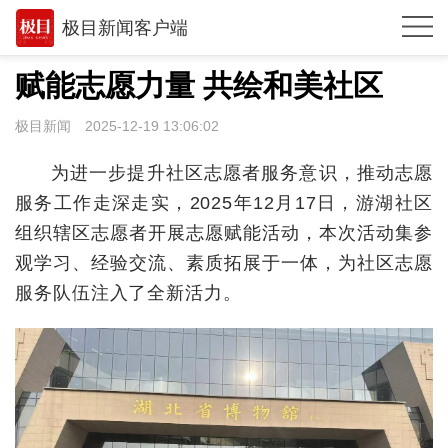
极目新闻客户端
推荐
赋能志愿力量 共绘和美社区
观点
极目新闻
2025-12-19 13:06:02
时政
为进一步提升社区志愿者服务意识，推动志愿
湖北
服务工作走深走实，2025年12月17日，游湖社区
组织辖区志愿者开展志愿赋能活动，本次活动集参
武汉
观学习、经验交流、素质拓展于一体，为社区志愿
世相
服务队伍注入了全新活力。
环球
专题
极客圈
经济