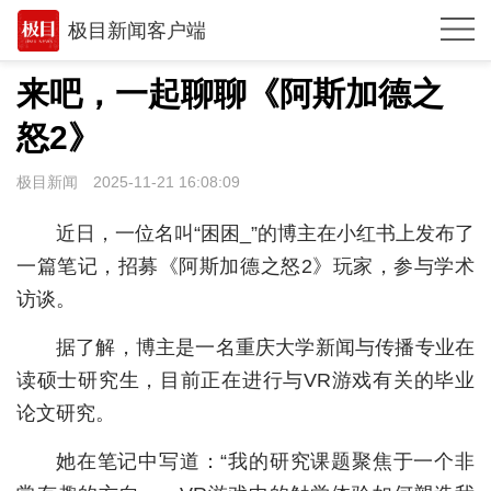
极目新闻客户端
推荐
来吧，一起聊聊《阿斯加德之
观点
怒2》
时政
极目新闻
2025-11-21 16:08:09
湖北
近日，一位名叫“困困_”的博主在小红书上发布了
武汉
一篇笔记，招募《阿斯加德之怒2》玩家，参与学术
访谈。
世相
据了解，博主是一名重庆大学新闻与传播专业在
环球
读硕士研究生，目前正在进行与VR游戏有关的毕业
专题
论文研究。
极客圈
她在笔记中写道：“我的研究课题聚焦于一个非
经济