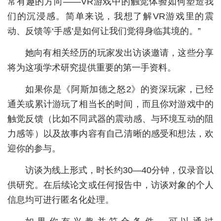
常有趣的方向——VR游戏中的触觉体验如何塑造我
们的沉浸感。简单来说，我想了解VR游戏里的震
城建
动、反馈等‘手感’是如何让我们觉得身临其境的。”
科教
她向有相关经历的玩家发出访谈邀请，这些分享
健康
将为这项学术研究提供重要的第一手资料。
悠游
如果你是《阿斯加德之怒2》的资深玩家，已经
相亲
通关或累计游玩了相当长的时间，而且你对游戏中的
触觉反馈（比如不同武器的震动感、与环境互动的阻
汽车
力感等）以及故事内容有自己清晰的感受和想法，欢
房产
迎你的参与。
消费
访谈为线上形式，时长约30—40分钟，仅录音以
创意
供研究。在后续论文或任何报告中，访谈对象的个人
信息均可进行匿名化处理。
文化
体育