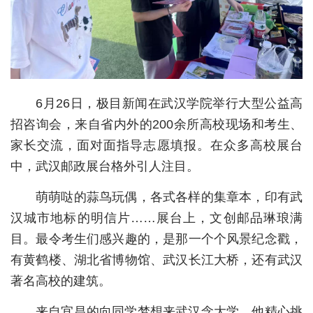
城建
科教
健康
6月26日，极目新闻在武汉学院举行大型公益高
悠游
招咨询会，来自省内外的200余所高校现场和考生、
相亲
家长交流，面对面指导志愿填报。在众多高校展台
中，武汉邮政展台格外引人注目。
汽车
萌萌哒的蒜鸟玩偶，各式各样的集章本，印有武
房产
汉城市地标的明信片……展台上，文创邮品琳琅满
消费
目。最令考生们感兴趣的，是那一个个风景纪念戳，
创意
有黄鹤楼、湖北省博物馆、武汉长江大桥，还有武汉
著名高校的建筑。
文化
来自宜昌的向同学梦想来武汉念大学。他精心挑
体育