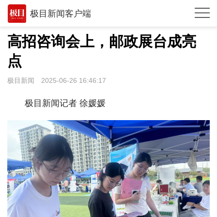
极目新闻客户端
推荐
高招咨询会上，邮政展台成亮
观点
点
时政
极目新闻
2025-06-26 16:46:17
湖北
极目新闻记者 徐媛媛
武汉
世相
环球
专题
极客圈
经济