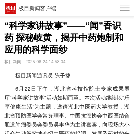
极目新闻客户端
推荐
“科学家讲故事”——“闻”香识
观点
药 探秘岐黄，揭开中药炮制和
时政
应用的科学面纱
湖北
极目新闻
2025-06-24 14:58:04
武汉
极目新闻通讯员 陈子捷
世相
6月22日下午，湖北省科技馆院士专家成果展
环球
厅“科学家讲故事”活动如期而至。本次活动继续以“乐
享健康生活”为主题，邀请湖北中医药大学教授，湖
专题
北省预防医学会常务理事、中国抗癌协会中西医结合
极客圈
胆道肿瘤委员会委员吴丰华为主讲嘉宾，向现场大小
经济
观众生动细致地介绍中医药的起源、发展及药材的来