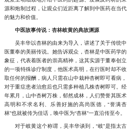
源和炮制过程，让观众们近距离了解到中医药在当代
城建
的魅力和价值。
科教
中医故事传说：杏林岐黄的典故渊源
健康
吴丰华以杏林的由来为导入，讲述了关于传统中
悠游
医董奉的美丽传说。她告诉观众，杏林是中医药学的
相亲
象征，代表着医者的崇高精神，这其实源于董奉创立
的一项特殊诊疗制度，他医术高明，在行医时却不收
汽车
取任何的报酬，病人只需在山中栽种杏树即可看病，
房产
对于重症患者治愈后也只需多种植几株杏树即可。经
消费
年累月，山中杏树万株，郁然成林，人们赞誉其医术
高明和不求名利、乐善好施的高尚医德，“誉满杏
创意
林”也就被传为佳话，唤中医为“杏林”一直沿传至今。
文化
对于岐黄这个称谓，吴丰华谈到，“岐”是指太古
体育