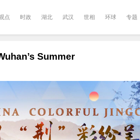
观点
时政
湖北
武汉
世相
环球
专题
科教
健康
悠游
相亲
汽车
房产
消费
 Wuhan’s Summer
影像
帅作文
International
职教院
酒道