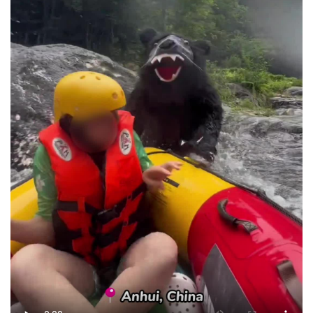
经济
城建
科教
健康
悠游
相亲
汽车
房产
消费
创意
文化