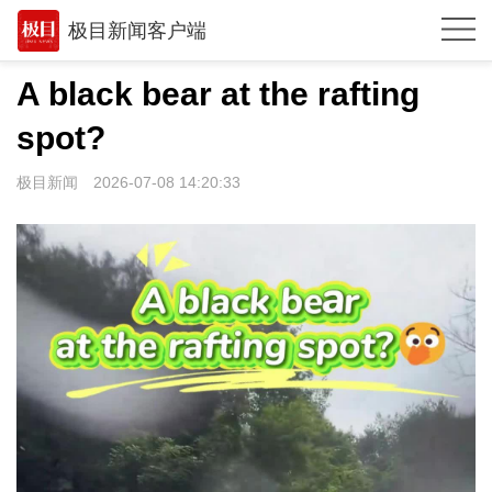
极目新闻客户端
推荐
A black bear at the rafting
体育
spot?
观点
极目新闻
2026-07-08 14:20:33
时政
湖北
武汉
世相
环球
专题
极客圈