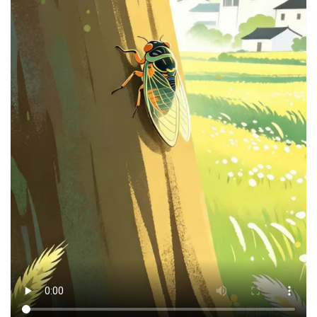
经济
城建
科教
健康
悠游
相亲
汽车
房产
消费
创意
文化