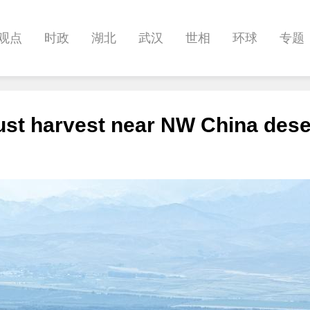
观点
时政
湖北
武汉
世相
环球
专题
科教
健康
悠游
相亲
汽车
房产
消费
ust harvest near NW China dese
影像
帅作文
International
职教院
酒道