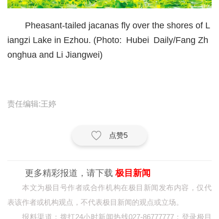
经济
Pheasant-tailed jacanas fly over the shores of L
城建
iangzi Lake in Ezhou. (Photo: Hubei Daily/Fang Zh
onghua and Li Jiangwei)
科教
健康
悠游
责任编辑:王婷
相亲
点赞
5
汽车
房产
更多精彩报道，请下载
极目新闻
消费
本文为极目号作者或合作机构在极目新闻发布内容，仅代
创意
表该作者或机构观点，不代表极目新闻的观点或立场。
报料渠道：拨打24小时新闻热线027-86777777；登录极目
文化