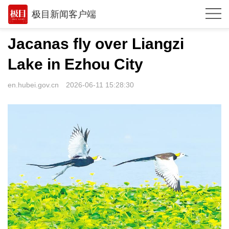
极目新闻客户端
推荐
Jacanas fly over Liangzi
体育
Lake in Ezhou City
观点
en.hubei.gov.cn
2026-06-11 15:28:30
时政
湖北
武汉
世相
环球
专题
极客圈