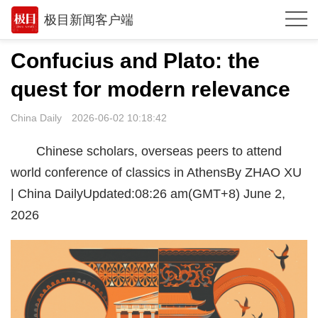
极目新闻客户端
推荐
Confucius and Plato: the
观点
quest for modern relevance
时政
China Daily
2026-06-02 10:18:42
湖北
Chinese scholars, overseas peers to attend
武汉
world conference of classics in AthensBy ZHAO XU
| China DailyUpdated:08:26 am(GMT+8) June 2,
世相
2026
环球
专题
极客圈
经济