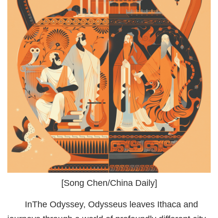
城建
科教
健康
悠游
相亲
汽车
房产
消费
创意
[Song Chen/China Daily]
文化
InThe Odyssey, Odysseus leaves Ithaca and
体育