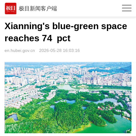
极目新闻客户端
推荐
Xianning's blue-green space
观点
reaches 74 pct
时政
en.hubei.gov.cn
2026-05-28 16:03:16
湖北
武汉
世相
环球
专题
极客圈
经济