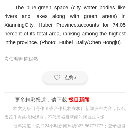
The blue-green space (city water bodies like
城建
rivers and lakes along with green areas) in
科教
XianningCity, Hubei Province,accounts for 74.05
percent of its total area, ranking among the highest
健康
inthe province. (Photo: Hubei Daily/Chen Hongju)
悠游
相亲
责任编辑:陈嫣然
汽车
点赞
6
房产
消费
更多精彩报道，请下载
极目新闻
创意
本文为极目号作者或合作机构在极目新闻发布内容，仅代
表该作者或机构观点，不代表极目新闻的观点或立场。
文化
报料渠道：拨打24小时新闻热线027-86777777；登录极目
体育