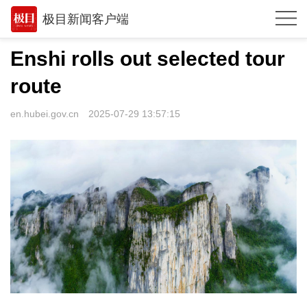
极目新闻客户端
推荐
Enshi rolls out selected tour
观点
route
时政
en.hubei.gov.cn
2025-07-29 13:57:15
湖北
武汉
世相
环球
专题
极客圈
经济