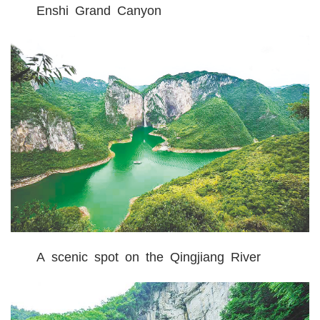
Enshi Grand Canyon
城建
科教
健康
悠游
相亲
汽车
房产
消费
A scenic spot on the Qingjiang River
创意
文化
体育