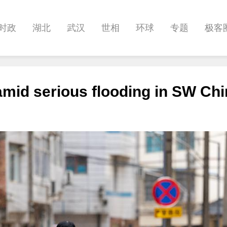
时政
湖北
武汉
世相
环球
专题
极客
健康
悠游
相亲
汽车
房产
消费
创意
mid serious flooding in SW Ch
影像
帅作文
International
职教院
酒道