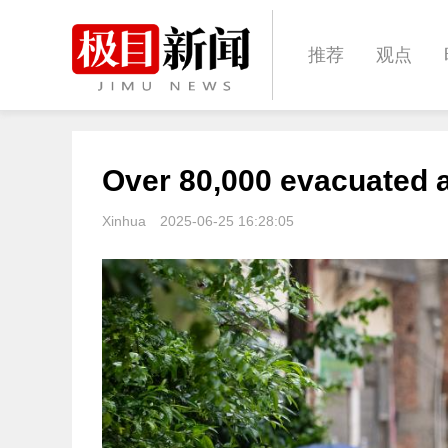
推荐
观点
城建
科教
Over 80,000 evacuated a
体育
娱乐
Xinhua
2025-06-25 16:28:05