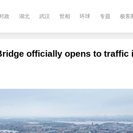
时政
湖北
武汉
世相
环球
专题
极客
健康
悠游
相亲
汽车
房产
消费
创意
idge officially opens to traffic 
影像
帅作文
International
职教院
酒道