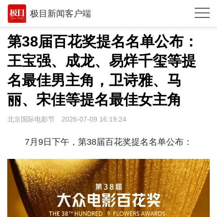
极目新闻客户端
推荐
第38届百花奖提名名单公布：
体育
王宝强、成龙、易烊千玺等提
观点
名最佳男主角，卫诗雅、马
时政
丽、宋佳等提名最佳女主角
湖北
北京国际电影节
2026-07-09 16:19:24
武汉
7月9日下午，第38届百花奖提名名单公布：
世相
环球
专题
极客圈