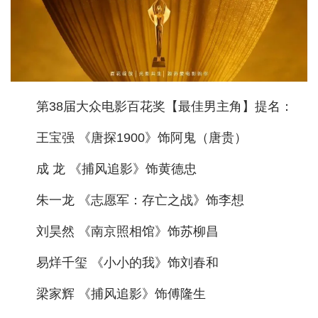
经济
城建
科教
第38届大众电影百花奖【最佳男主角】提名：
健康
王宝强 《唐探1900》饰阿鬼（唐贵）
悠游
成 龙 《捕风追影》饰黄德忠
相亲
朱一龙 《志愿军：存亡之战》饰李想
汽车
房产
刘昊然 《南京照相馆》饰苏柳昌
消费
易烊千玺 《小小的我》饰刘春和
创意
梁家辉 《捕风追影》饰傅隆生
文化