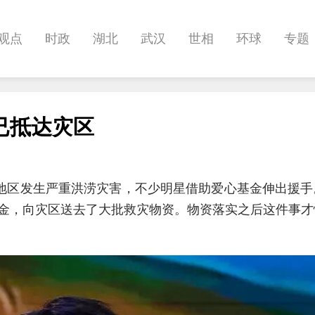
观点
时政
湖北
武汉
世相
环球
专题
科教
健康
悠游
相亲
汽车
房产
消费
已抵达灾区
影像
帅作文
International
职教院
酒道
分地区发生严重洪涝灾害，不少明星借助爱心基金伸出援
金，向灾区送去了大批救灾物资。物资落实之后这件事才