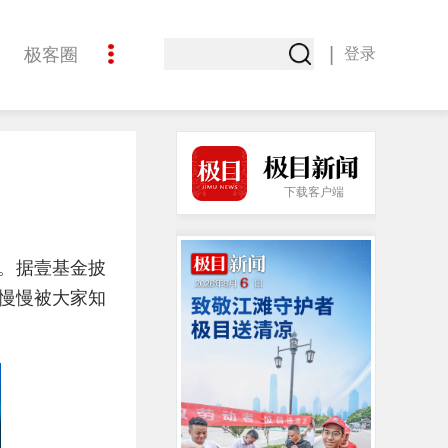
|
极客圈
登录
创意
下载客户端
手。据壹基金披
慢慢被大家知