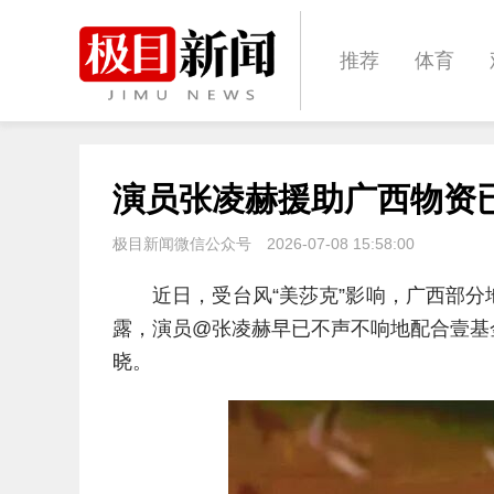
推荐
体育
经济
城建
演员张凌赫援助广西物资
文化
娱乐
极目新闻微信公众号
2026-07-08 15:58:00
近日，受台风“美莎克”影响，广西部
露，演员@张凌赫早已不声不响地配合壹基
晓。