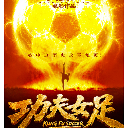
经济
城建
科教
健康
悠游
相亲
汽车
房产
消费
创意
文化