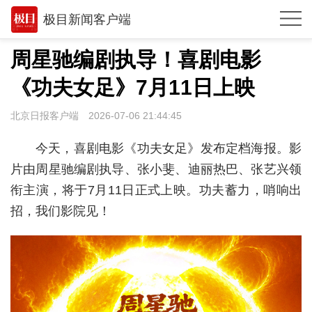
极目新闻客户端
推荐
周星驰编剧执导！喜剧电影
体育
《功夫女足》7月11日上映
观点
北京日报客户端
2026-07-06 21:44:45
时政
今天，喜剧电影《功夫女足》发布定档海报。影
湖北
片由周星驰编剧执导、张小斐、迪丽热巴、张艺兴领
衔主演，将于7月11日正式上映。功夫蓄力，哨响出
武汉
招，我们影院见！
世相
环球
专题
极客圈