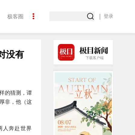
|
极客圈
登录
创意
对没有
下载客户端
各样的猜测，谭
可厚非，他（这
两人奔赴世界