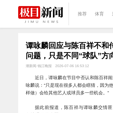
推荐
体育
经济
城建
谭咏麟回应与陈百祥不和
文化
娱乐
问题，只是不同“球队”方
潮新闻·钱江晚报
2026-07-06 16:53:12
近日，谭咏麟在节目中否认和陈百祥闹
咏麟说：“只是现在很多人都会瞎猜，因为
样做）会给其他艺人或球员多一些机会。”
据此前报道，陈百祥与谭咏麟交情匪