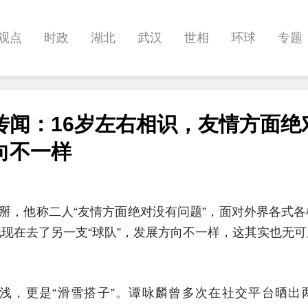
观点
时政
湖北
武汉
世相
环球
专题
科教
健康
悠游
相亲
汽车
房产
消费
传闻：16岁左右相识，友情方面绝
影像
帅作文
International
职教院
酒道
向不一样
掰，他称二人“友情方面绝对没有问题”，面对外界各式
他现在去了另一支“球队”，发展方向不一样，这其实也无
浅，更是“滑雪搭子”。谭咏麟曾多次在社交平台晒出