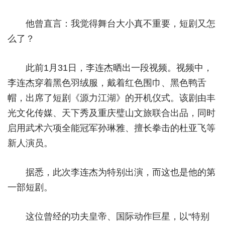
经济
他曾直言：我觉得舞台大小真不重要，短剧又怎
么了？
城建
科教
此前1月31日，李连杰晒出一段视频。视频中，
健康
李连杰穿着黑色羽绒服，戴着红色围巾、黑色鸭舌
帽，出席了短剧《源力江湖》的开机仪式。该剧由丰
悠游
光文化传媒、天下秀及重庆璧山文旅联合出品，同时
相亲
启用武术六项全能冠军孙琳雅、擅长拳击的杜亚飞等
汽车
新人演员。
房产
据悉，此次李连杰为特别出演，而这也是他的第
消费
一部短剧。
创意
这位曾经的功夫皇帝、国际动作巨星，以“特别
文化