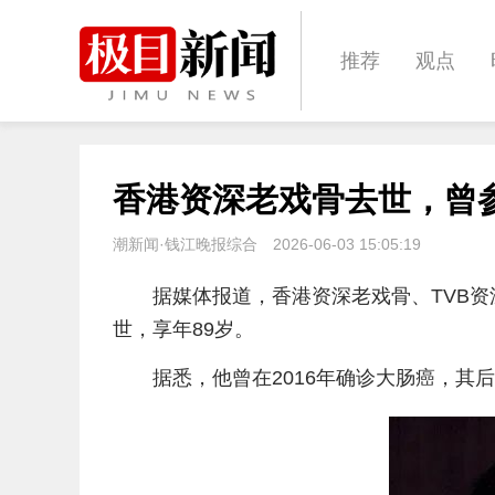
推荐
观点
城建
科教
香港资深老戏骨去世，曾
体育
娱乐
潮新闻·钱江晚报综合
2026-06-03 15:05:19
据媒体报道，
香港资深老戏骨、TVB
世，享年89岁。
据悉，他曾在2016年确诊大肠癌，其