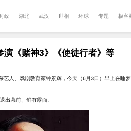
时政
湖北
武汉
世相
环球
专题
极客
健康
悠游
相亲
汽车
房产
消费
创意
参演《赌神3》《使徒行者》等
影像
帅作文
International
职教院
酒道
资深艺人、戏剧教育家钟景辉，今天（6月3日）早上在睡
后退出幕前、鲜有露面。