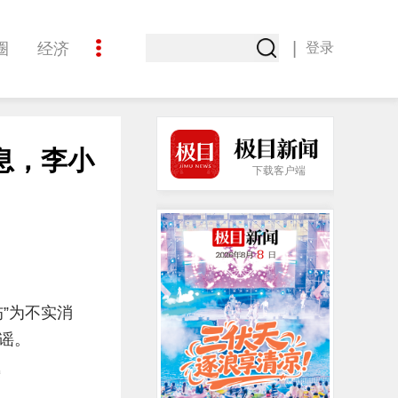
|
圈
经济
登录
文化
息，李小
下载客户端
”为不实消
谣。