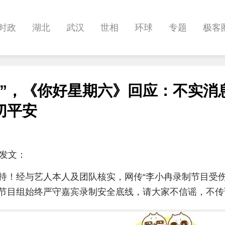
时政
湖北
武汉
世相
环球
专题
极客
健康
悠游
相亲
汽车
房产
消费
创意
伤”，《你好星期六》回应：不实消
影像
帅作文
International
职教院
酒道
切平安
目发文：
持！经与艺人本人及团队核实，网传“李小冉录制节目受伤
节目组始终严守嘉宾录制安全底线，请大家不信谣，不传