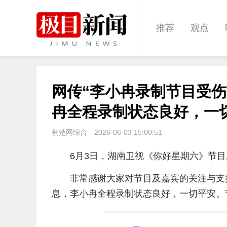
推荐
观点
城建
科教
网传“李小冉录制节目受
体育
娱乐
冉全程录制状态良好，一
荆楚网综合
2026-06-03 15:00:51
6月3日，湖南卫视《你好星期六》节
非常感谢大家对节目及嘉宾的关注与支
息，李小冉全程录制状态良好，一切平安。