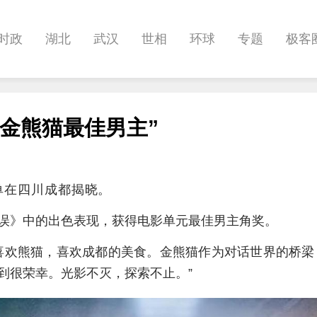
时政
湖北
武汉
世相
环球
专题
极客
健康
悠游
相亲
汽车
房产
消费
创意
金熊猫最佳男主”
影像
帅作文
International
职教院
酒道
单在四川成都揭晓。
误》中的出色表现，获得电影单元最佳男主角奖。
喜欢熊猫，喜欢成都的美食。金熊猫作为对话世界的桥梁
到很荣幸。光影不灭，探索不止。”