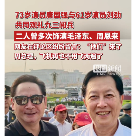
城建
科教
健康
悠游
相亲
汽车
房产
消费
创意
文化
体育