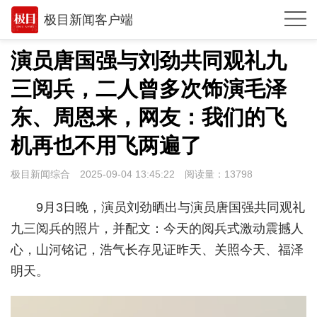
极目新闻客户端
推荐
演员唐国强与刘劲共同观礼九
观点
三阅兵，二人曾多次饰演毛泽
时政
东、周恩来，网友：我们的飞
湖北
机再也不用飞两遍了
武汉
极目新闻综合
2025-09-04 13:45:22
阅读量：
13798
世相
9月3日晚，演员刘劲晒出与演员唐国强共同观礼
环球
九三阅兵的照片，并配文：今天的阅兵式激动震撼人
心，山河铭记，浩气长存见证昨天、关照今天、福泽
专题
明天。
极客圈
经济