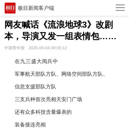
极目新闻客户端
推荐
网友喊话《流浪地球3》改剧
观点
本，导演又发一组表情包……
时政
中国青年报
2025-09-04 09:00:12
湖北
在九三盛大阅兵中
武汉
军事航天部队方队、网络空间部队方队、
世相
信息支援部队方队
环球
三支兵种首次亮相天安门广场
专题
还有众多科技含量爆表的
极客圈
装备接连亮相
经济