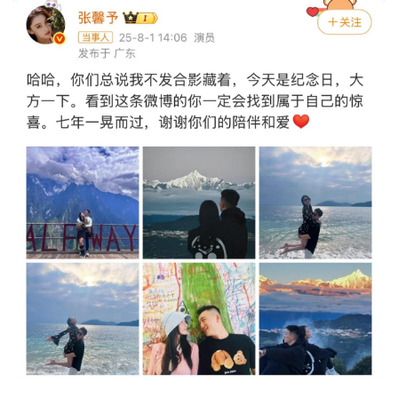
城建
科教
健康
悠游
相亲
汽车
房产
消费
创意
文化
体育