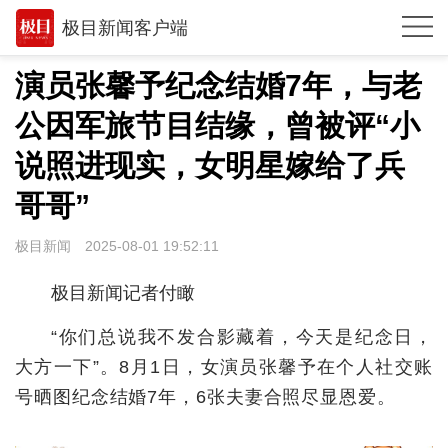
极目新闻客户端
推荐
演员张馨予纪念结婚7年，与老
观点
公因军旅节目结缘，曾被评“小
时政
说照进现实，女明星嫁给了兵
湖北
哥哥”
武汉
极目新闻
2025-08-01 19:52:11
世相
极目新闻记者付瞰
环球
“你们总说我不发合影藏着，今天是纪念日，
专题
大方一下”。8月1日，女演员张馨予在个人社交账
号晒图纪念结婚7年，6张夫妻合照尽显恩爱。
极客圈
经济