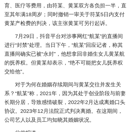
育、医疗等费用，由符某、黄某双方各负担一半，直
城建
至其年满18周岁；同时撤销一审关于符某5日内支付
科教
黄某产检费的判决，该主张黄某可另行起诉。
健康
7月29日，抖音平台对涉事网红“航某”的直播间
进行“封禁”处理。当日下午，“航某”回应记者，称其
悠游
直播间确实已被“永封”，他想拿回非婚生女儿黄某航
相亲
的抚养权。但黄某却表示，“绝不可能把女儿抚养权
汽车
交给他”。
房产
对于为何在婚姻存续期间与黄某交往并发生关
系？“航某”称，2021年，因为其处于创业阶段与前妻
消费
长期分居，导致感情破裂，2022年2月达成离婚口头
创意
协议。2023年12月法院正式判决离婚。在这期间，
文化
公司艺人以及员工均知晓其婚姻状况。
体育