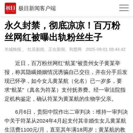
极目新闻客户端
推荐
永久封禁，彻底凉凉！百万粉
观点
丝网红被曝出轨粉丝生子
时政
羊城晚报 、 红星新闻、正在新闻、荆楚网
2025-08-01 08:44:42
湖北
近日，百万粉丝网红“航某”被贵州女子黄某举
武汉
报，称其隐瞒婚姻情况诱骗自己交往，并在分手后发
现已怀孕，如今女儿黄某航（化名）已一岁多，要
世相
求“航某”（真名为符某）支付抚养费。经一审法院指
环球
定机构鉴定，确认符某为黄某航的生物学父亲。
专题
6月6日，贵阳中院作出二审判决：维持一审判决
极客圈
中关于符某从2024年4月起支付其非婚生女儿黄某航
生活费1100元/月，直至其年满18周岁；黄某航的教
经济