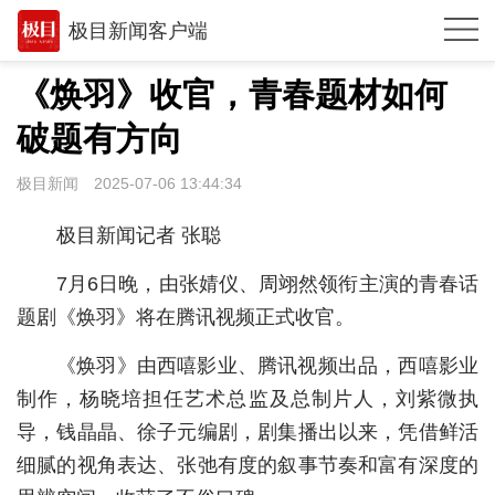
极目新闻客户端
推荐
《焕羽》收官，青春题材如何
观点
破题有方向
时政
极目新闻
2025-07-06 13:44:34
湖北
极目新闻记者 张聪
武汉
7月6日晚，由张婧仪、周翊然领衔主演的青春话
世相
题剧《焕羽》将在腾讯视频正式收官。
环球
《焕羽》由西嘻影业、腾讯视频出品，西嘻影业
制作，杨晓培担任艺术总监及总制片人，刘紫微执
专题
导，钱晶晶、徐子元编剧，剧集播出以来，凭借鲜活
极客圈
细腻的视角表达、张弛有度的叙事节奏和富有深度的
经济