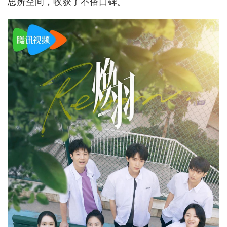
思辨空间，收获了不俗口碑。
城建
科教
健康
悠游
相亲
汽车
房产
消费
创意
文化
体育