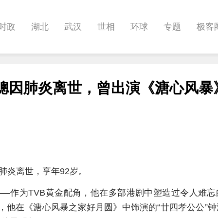
时政
湖北
武汉
世相
环球
专题
极客
健康
悠游
相亲
汽车
房产
消费
创意
岁周骢因肺炎离世，曾出演《溏心风暴
影像
帅作文
International
职教院
酒道
肺炎离世，享年92岁。
—作为TVB黄金配角，他在多部港剧中塑造过令人难忘
8年，他在《溏心风暴之家好月圆》中饰演的“廿四孝公公”