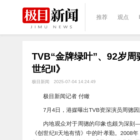
推荐
观点
城建
科教
TVB“金牌绿叶”、92
体育
娱乐
世纪II》
极目新闻
2025-07-04 14:24:49
极目新闻记者 付瞰
7月4日，港媒曝出TVB资深演员周骢因
内地观众对于周骢的印象也颇为深刻—
《创世纪II天地有情》中的叶孝勤。200