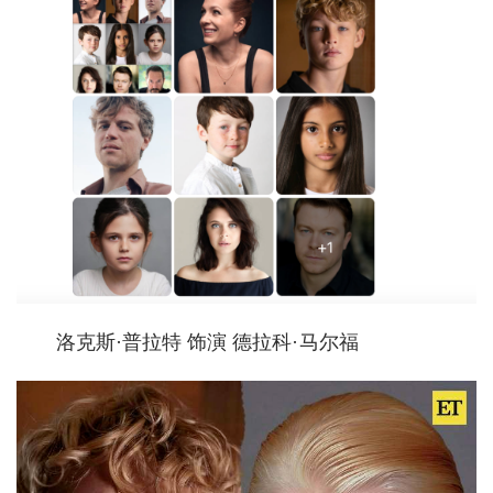
城建
科教
健康
悠游
相亲
汽车
房产
洛克斯·普拉特 饰演 德拉科
·
马尔福
消费
创意
文化
体育