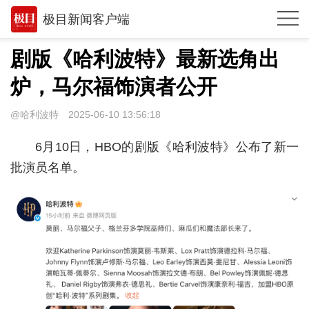
极目新闻客户端
推荐
剧版《哈利波特》最新选角出
观点
炉，马尔福饰演者公开
时政
@哈利波特
2025-06-10 13:56:18
湖北
6月10日，HBO的剧版《哈利波特》公布了新一
武汉
批演员名单。
世相
环球
专题
极客圈
经济