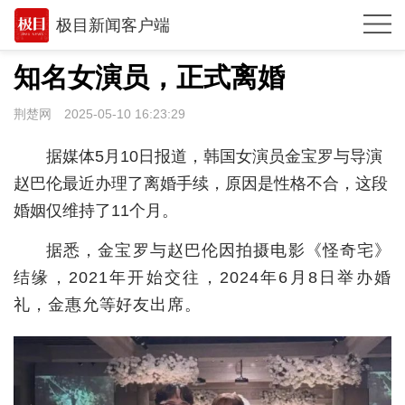
极目新闻客户端
推荐
知名女演员，正式离婚
观点
荆楚网
2025-05-10 16:23:29
时政
据媒体5月10日报道，韩国女演员金宝罗与导演
湖北
赵巴伦最近办理了离婚手续，原因是性格不合，这段
婚姻仅维持了11个月。
武汉
据悉，
金宝罗与赵巴伦因拍摄电影《怪奇宅》
世相
结缘，
2021年开始交往，
2024年6月8日
举办婚
环球
礼
，
金惠允等好友出
席。
专题
极客圈
经济