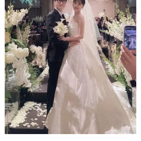
城建
科教
健康
悠游
相亲
汽车
房产
消费
创意
文化
体育