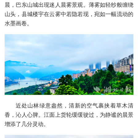
晨，巴东山城出现迷人晨雾景观。薄雾如轻纱般缠绕
经济
山头，县城楼宇在云雾中若隐若现，宛如一幅流动的
水墨画卷。
城建
科教
健康
悠游
相亲
汽车
房产
近处山林绿意盎然，清新的空气裹挟着草木清
消费
香，沁人心脾。江面上货轮缓缓驶过，为静谧的晨景
增添了几分灵动。
创意
文化