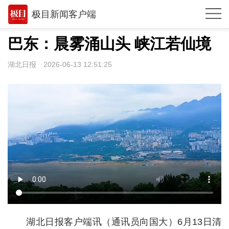
极目新闻客户端
推荐
巴东：晨雾涌山头 峡江若仙境
体育
湖北日报
2026-06-13 12:51:25
观点
时政
湖北
武汉
世相
环球
专题
湖北日报客户端讯（通讯员向国大）
6月13日清
极客圈