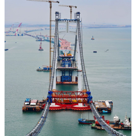
经济
城建
科教
健康
悠游
相亲
汽车
房产
消费
创意
文化