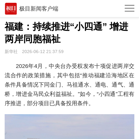
极目新闻客户端
推荐
福建：持续推进“小四通” 增进
体育
两岸同胞福祉
观点
新华社
2026-06-12 21:37:59
时政
2026年4月，中央台办受权发布十项促进两岸交
湖北
流合作的政策措施，其中包括“推动福建沿海地区在
条件具备情况下同金门、马祖通水、通电、通气、通
武汉
桥，增进金马民众利益福祉。”如今，“小四通”工程有
世相
序推进，部分项目已具备投用条件。
环球
专题
极客圈