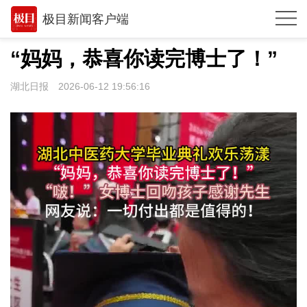
极目新闻客户端
推荐
“妈妈，恭喜你读完博士了！”
体育
湖北日报
2026-06-12 19:56:16
观点
时政
湖北
武汉
世相
环球
专题
极客圈