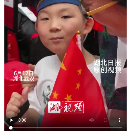
经济
城建
科教
健康
悠游
相亲
汽车
房产
消费
创意
文化