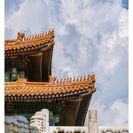
经济
城建
科教
健康
悠游
相亲
汽车
房产
消费
创意
文化