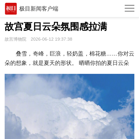
极目新闻客户端
推荐
故宫夏日云朵氛围感拉满
体育
故宫博物院
2026-06-12 19:37:38
观点
叠雪，奇峰，巨浪，轻奶盖，棉花糖……你对云
时政
朵的想象，就是夏天的形状。 晒晒你拍的夏日云朵
湖北
武汉
世相
环球
专题
极客圈