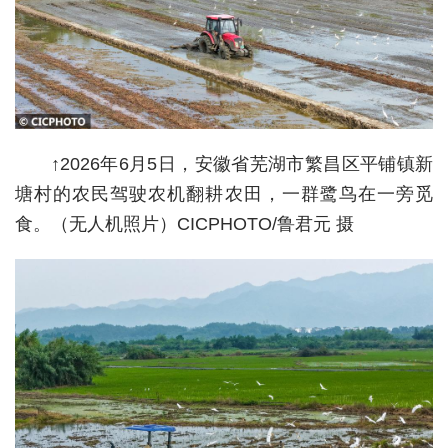
经济
城建
科教
健康
↑2026年6月5日，安徽省芜湖市繁昌区平铺镇新
塘村的农民驾驶农机翻耕农田，一群鹭鸟在一旁觅
悠游
食。（无人机照片）CICPHOTO/鲁君元 摄
相亲
汽车
房产
消费
创意
文化