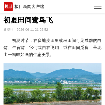
极目新闻客户端
推荐
初夏田间鹭鸟飞
体育
新华社
2026-06-11 21:02:52
观点
初夏时节，在多地麦田里或稻田间可见成群的白
时政
鹭、牛背鹭，它们或自在飞翔，或在田间觅食，呈现
出一幅幅如画的生态美景。
湖北
武汉
世相
环球
专题
极客圈