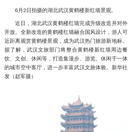
6月2日拍摄的湖北武汉黄鹤楼新红墙景观。
城建
科教
近日，湖北武汉黄鹤楼红墙完成升级改造并对外
开放。全新改造的黄鹤楼红墙融合国风设计，游人可
健康
近距离观赏黄鹤楼景观，成为武汉热门旅游新地标。
悠游
据了解，武汉文旅部门将整合黄鹤楼新红墙周边餐
饮、文创、休闲等，打造集漫步、游览、休闲于一体
相亲
的城市空中客厅，进一步丰富武汉文旅体验。新华社
汽车
发（赵军摄）
房产
消费
创意
文化
体育