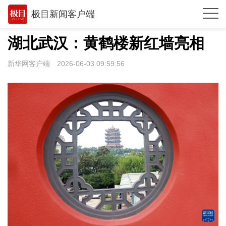
极目新闻客户端
推荐
湖北武汉：黄鹤楼新红墙亮相
观点
新华网客户端
2026-06-03 09:59:56
时政
湖北
武汉
世相
环球
专题
极客圈
经济