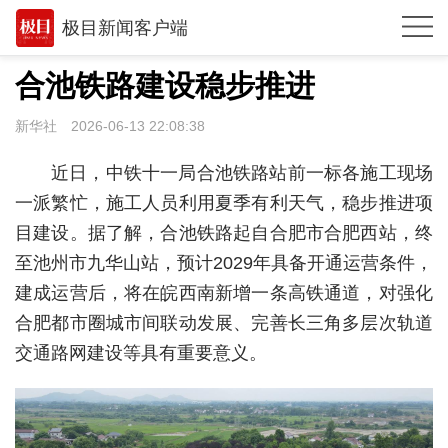
极目新闻客户端
推荐
合池铁路建设稳步推进
体育
新华社
2026-06-13 22:08:38
观点
近日，中铁十一局合池铁路站前一标各施工现场
时政
一派繁忙，施工人员利用夏季有利天气，稳步推进项
目建设。据了解，合池铁路起自合肥市合肥西站，终
湖北
至池州市九华山站，预计2029年具备开通运营条件，
武汉
建成运营后，将在皖西南新增一条高铁通道，对强化
世相
合肥都市圈城市间联动发展、完善长三角多层次轨道
交通路网建设等具有重要意义。
环球
专题
极客圈