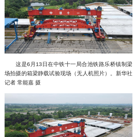
经济
城建
科教
健康
悠游
这是6月13日在中铁十一局合池铁路乐桥镇制梁
场拍摄的箱梁静载试验现场（无人机照片）。新华社
相亲
记者 常能嘉 摄
汽车
房产
消费
创意
文化