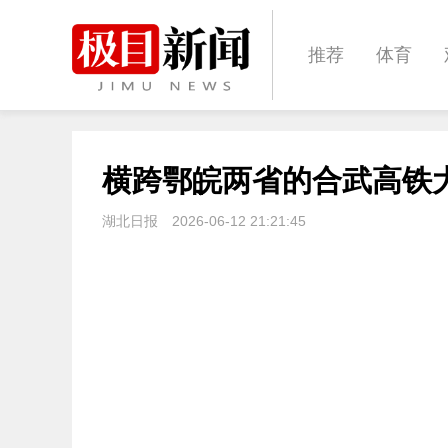
推荐
体育
经济
城建
横跨鄂皖两省的合武高铁
文化
娱乐
湖北日报
2026-06-12 21:21:45