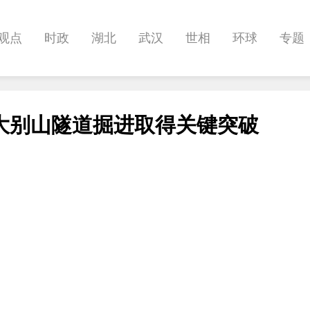
观点
时政
湖北
武汉
世相
环球
专题
科教
健康
悠游
相亲
汽车
房产
消费
大别山隧道掘进取得关键突破
影像
帅作文
International
职教院
酒道