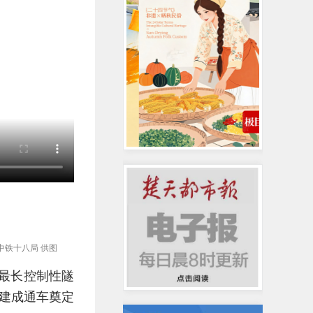
中铁十八局 供图
线最长控制性隧
建成通车奠定