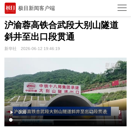
极目新闻客户端
推荐
沪渝蓉高铁合武段大别山隧道
体育
斜井至出口段贯通
观点
新华社
2026-06-12 19:46:19
时政
湖北
武汉
世相
环球
专题
极客圈