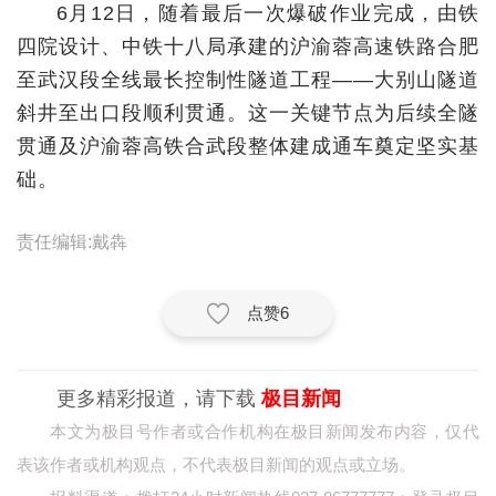
6月12日，随着最后一次爆破作业完成，由铁
经济
四院设计、中铁十八局承建的沪渝蓉高速铁路合肥
至武汉段全线最长控制性隧道工程——大别山隧道
城建
斜井至出口段顺利贯通。这一关键节点为后续全隧
科教
贯通及沪渝蓉高铁合武段整体建成通车奠定坚实基
健康
础。
悠游
责任编辑:戴犇
相亲
汽车
点赞
6
房产
更多精彩报道，请下载
极目新闻
消费
本文为极目号作者或合作机构在极目新闻发布内容，仅代
创意
表该作者或机构观点，不代表极目新闻的观点或立场。
文化