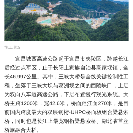
经济
城建
科教
健康
施工现场
宜昌城西高速公路起于宜昌市夷陵区，跨越长江
悠游
后经过点军区，止于长阳土家族自治县高家堰镇，全
相亲
长46.997公里。其中，三峡大桥是全线关键控制性工
汽车
程，坐落于三峡大坝与葛洲坝之间的西陵峡口，上层
为双向八车道高速公路，下层布置慢行观光系统。大
房产
桥主跨1200米，宽42.6米，桥面距江面270米，是目
消费
前国内跨度最大的双层钢桁-UHPC桥面板组合梁悬索
创意
桥，同时也是长江上最宽钢桁梁悬索桥、湖北省首座
桥旅融合大桥。
文化