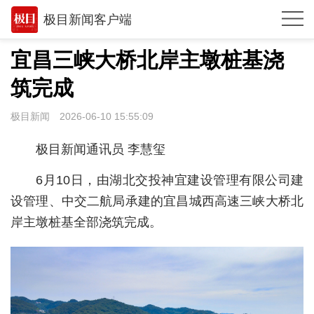
极目新闻客户端
推荐
宜昌三峡大桥北岸主墩桩基浇
体育
筑完成
观点
极目新闻
2026-06-10 15:55:09
时政
极目新闻通讯员 李慧玺
湖北
6月10日，由湖北交投神宜建设管理有限公司建
武汉
设管理、中交二航局承建的宜昌城西高速三峡大桥北
岸主墩桩基全部浇筑完成。
世相
环球
专题
极客圈