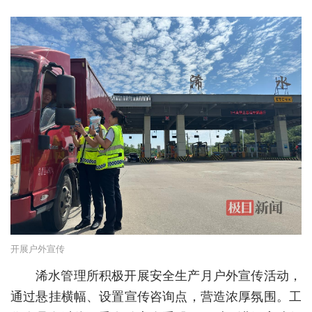
经济
城建
科教
健康
悠游
相亲
汽车
房产
开展户外宣传
消费
浠水管理所积极开展安全生产月户外宣传活动，
创意
通过悬挂横幅、设置宣传咨询点，营造浓厚氛围。工
文化