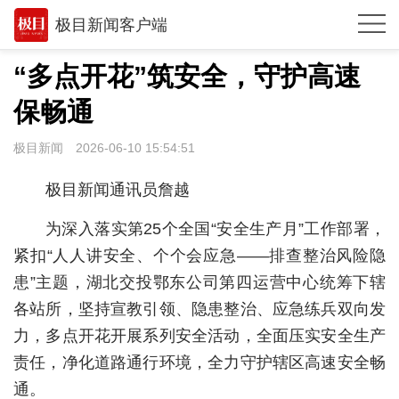
极目新闻客户端
推荐
“多点开花”筑安全，守护高速
体育
保畅通
观点
极目新闻
2026-06-10 15:54:51
时政
极目新闻通讯员詹越
湖北
为深入落实第25个全国“安全生产月”工作部署，
武汉
紧扣“人人讲安全、个个会应急——排查整治风险隐
患”主题，湖北交投鄂东公司第四运营中心统筹下辖
世相
各站所，坚持宣教引领、隐患整治、应急练兵双向发
环球
力，多点开花开展系列安全活动，全面压实安全生产
专题
责任，净化道路通行环境，全力守护辖区高速安全畅
通。
极客圈