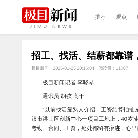
推荐
观点
经济
城建
招工、找活、结薪都靠谱，
文化
体育
极目新闻
2026-01-25 20:16:04
阅读量：
11007
极目新闻记者 李晓琴
通讯员 胡弦 高干
“以前找活靠熟人介绍，工资结算怕扯
汉市洪山区创新中心一项目工地上，40岁
考勤、合同、工资，处处都留有痕迹，心里