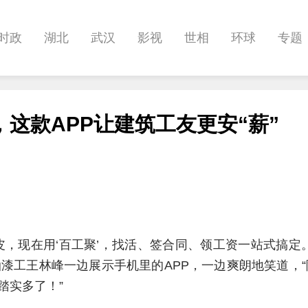
时政
湖北
武汉
影视
世相
环球
专题
科教
健康
悠游
相亲
汽车
房产
消费
这款APP让建筑工友更安“薪”
娱乐
影像
帅作文
International
职教院
皮，现在用‘百工聚’，找活、签合同、领工资一站式搞定
油漆工王林峰一边展示手机里的APP，一边爽朗地笑道，
踏实多了！”