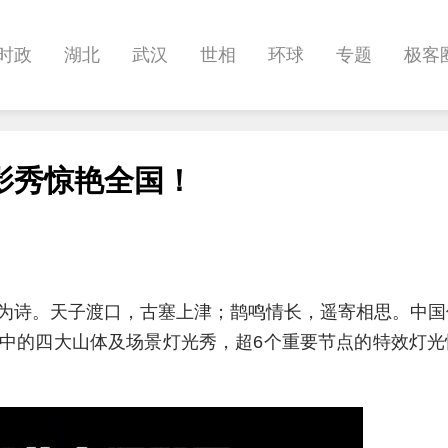
时政
湖北
武汉
世相
环球
专题
极客
健康
悠游
相亲
汽车
房产
消费
创意
影秀惊艳全国！
影像
帅作文
International
职教院
酒道
为诗。天子渡口，古塞上津；鹊鸣情长，遥寄相思。中国
中的四大山体及场景灯光秀，超6个重要节点的特效灯光