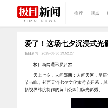
推荐
观点
城建
科教
爱了！这场七夕沉浸式光
体育
娱乐
极目新闻
2025-08-30 19:52:27
极目新闻通讯员吕杰
天上七夕，人间郧西；人间天河，星辰
节当晚，郧西天河七夕文化旅游节开幕，其
括视界纬度制作的黄山公园门牌光影秀。