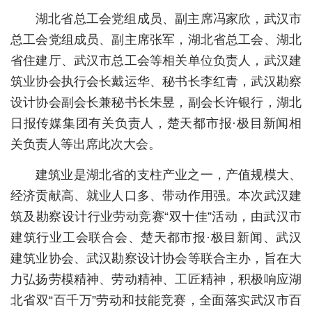
湖北省总工会党组成员、副主席冯家欣，武汉市
城建
总工会党组成员、副主席张军，湖北省总工会、湖北
科教
省住建厅、武汉市总工会等相关单位负责人，武汉建
筑业协会执行会长戴运华、秘书长李红青，武汉勘察
健康
设计协会副会长兼秘书长朱昱，副会长许银行，湖北
悠游
日报传媒集团有关负责人，楚天都市报·极目新闻相
相亲
关负责人等出席此次大会。
汽车
建筑业是湖北省的支柱产业之一，产值规模大、
经济贡献高、就业人口多、带动作用强。本次武汉建
房产
筑及勘察设计行业劳动竞赛“双十佳”活动，由武汉市
消费
建筑行业工会联合会、楚天都市报·极目新闻、武汉
创意
建筑业协会、武汉勘察设计协会等联合主办，旨在大
力弘扬劳模精神、劳动精神、工匠精神，积极响应湖
文化
北省双“百千万”劳动和技能竞赛，全面落实武汉市百
体育