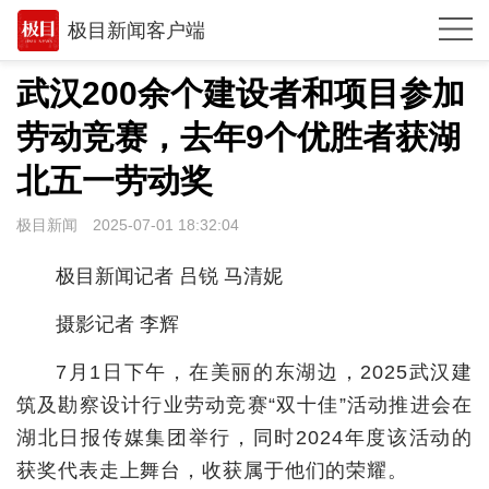
极目新闻客户端
推荐
武汉200余个建设者和项目参加
观点
劳动竞赛，去年9个优胜者获湖
时政
北五一劳动奖
湖北
极目新闻
2025-07-01 18:32:04
武汉
极目新闻记者 吕锐 马清妮
世相
摄影记者 李辉
环球
7月1日下午，在美丽的东湖边，2025武汉建
专题
筑及勘察设计行业劳动竞赛“双十佳”活动推进会在
湖北日报传媒集团举行，同时2024年度该活动的
极客圈
获奖代表走上舞台，收获属于他们的荣耀。
经济